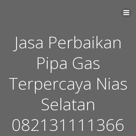
Skip
to
content
Jasa Perbaikan
Pipa Gas
Terpercaya Nias
Selatan
082131111366