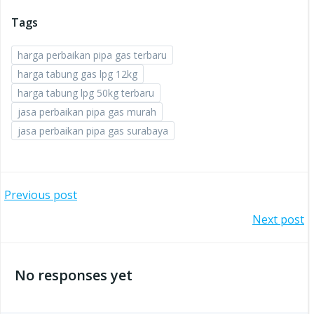
Tags
harga perbaikan pipa gas terbaru
harga tabung gas lpg 12kg
harga tabung lpg 50kg terbaru
jasa perbaikan pipa gas murah
jasa perbaikan pipa gas surabaya
Post
Previous post
Post
Next post
navigation
navigation
No responses yet