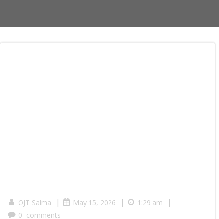
|
|
|
OJT Salma
May 15, 2026
1:29 am
0
comments