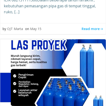
ILIR 082131111366Dalam beberapa tahun terakhir,
kebutuhan pemasangan pipa gas di tempat tinggal,
ruko, […]
Read more
by
OJT Marta
on
May 15