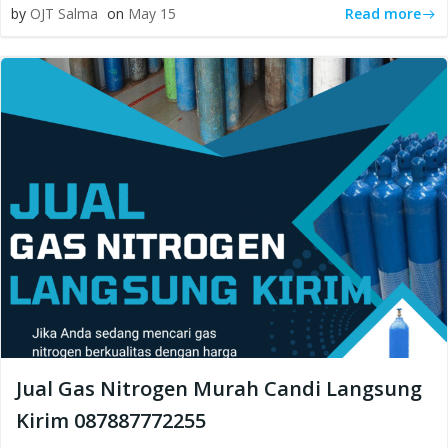
Read more
by
OJT Salma
on
May 15
Jual Gas Nitrogen Murah Candi Langsung
Kirim 087887772255