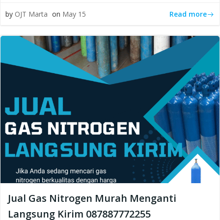
Read more
by
OJT Marta
on
May 15
Jual Gas Nitrogen Murah Menganti
Langsung Kirim 087887772255