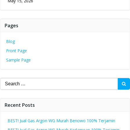
May 15, 2026
Pages
Blog
Front Page
Sample Page
Search
for:
Recent Posts
BEST! Jual Gas Argon WG Murah Benowo 100% Terjamin
BEST! Jual Gas Argon WG Murah Kedamean 100% Terjamin