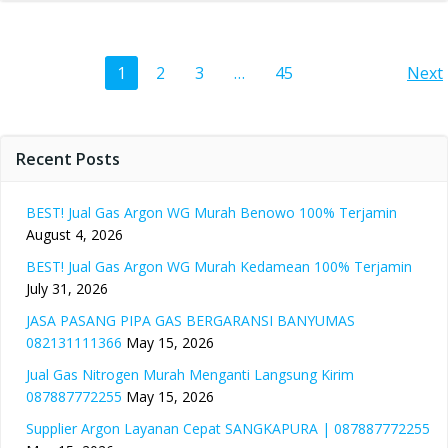
Posts
Po
Page
Page
Page
Page
1
2
3
…
45
Next
navigation
na
Recent Posts
BEST! Jual Gas Argon WG Murah Benowo 100% Terjamin
August 4, 2026
BEST! Jual Gas Argon WG Murah Kedamean 100% Terjamin
July 31, 2026
JASA PASANG PIPA GAS BERGARANSI BANYUMAS
082131111366
May 15, 2026
Jual Gas Nitrogen Murah Menganti Langsung Kirim
087887772255
May 15, 2026
Supplier Argon Layanan Cepat SANGKAPURA | 087887772255