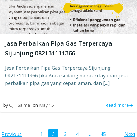
Jasa Perbaikan Pipa Gas Terpercaya
Sijunjung 082131111366
Jasa Perbaikan Pipa Gas Terpercaya Sijunjung
082131111366 Jika Anda sedang mencari layanan jasa
perbaikan pipa gas yang cepat, aman, dan […]
Read more
by
OJT Salma
on
May 15
Page
Page
Page
Page
Page
Previous
1
2
3
4
…
45
Next