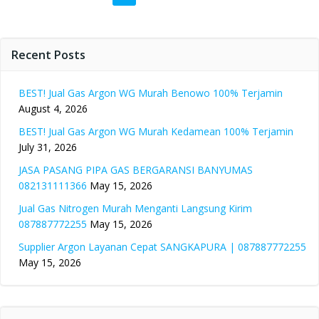
Posts
Posts
Po
navigation
navigation
na
Recent Posts
BEST! Jual Gas Argon WG Murah Benowo 100% Terjamin
August 4, 2026
BEST! Jual Gas Argon WG Murah Kedamean 100% Terjamin
July 31, 2026
JASA PASANG PIPA GAS BERGARANSI BANYUMAS
082131111366
May 15, 2026
Jual Gas Nitrogen Murah Menganti Langsung Kirim
087887772255
May 15, 2026
Supplier Argon Layanan Cepat SANGKAPURA | 087887772255
May 15, 2026