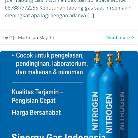
Jual Tabung Gas MBG Tambak Sari Surabaya MURAH
087887772255 Kebutuhan tabung gas saat ini semakin
meningkat apa lagi dengan adanya […]
Read more
by
OJT Marta
on
May 15