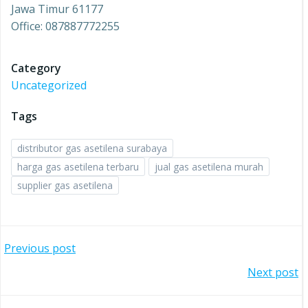
Jawa Timur 61177
Office: 087887772255
Category
Uncategorized
Tags
distributor gas asetilena surabaya
harga gas asetilena terbaru
jual gas asetilena murah
supplier gas asetilena
Post
Previous post
Post
Next post
navigation