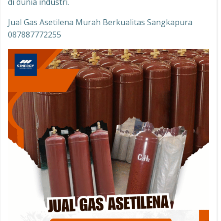
di dunia industri.
Jual Gas Asetilena Murah Berkualitas Sangkapura
087887772255