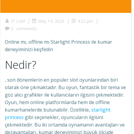
|
|
|
IT LSM
May 14, 2026
4:22 pm
0
comments
Online mı, offline mı Starlight Princess ile kumar
deneyiminizi keşfedin
Nedir?
, son dönemlerin en popüler slot oyunlarından biri
olarak öne çıkmaktadır. Bu oyun, fantastik bir tema ve
göz alıcı grafikler ile kullanıcıların ilgisini çekmektedir.
Oyun, hem online platformlarda hem de offline
kumarhanelerde bulunabilir. Özellikle,
starlight
princess
gibi seçenekler, oyuncuların ilgisini
çekmektedir. Bu iki ortamda oynamanın avantajları ve
dezavantajları, kumar deneyiminizi büyük ölçüde