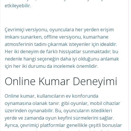
etkileyebilir.
Çevrimiçi versiyonu, oyunculara her yerden erişim
imkanı sunarken, offline versiyonu, kumarhane
atmosferinin tadını çıkarmak isteyenler için idealdir.
Her iki deneyim de farklı hissiyatlar sunmaktadır; bu
nedenle hangi seçeneğin daha iyi olduğunu anlamak
için her iki durumu da incelemek önemlidir.
Online Kumar Deneyimi
Online kumar, kullanıcıların ev konforunda
oynamasına olanak tanır. gibi oyunlar, mobil cihazlar
üzerinden oynanabilir. Bu, oyuncuların istedikleri
yerde ve zamanda oyun keyfini sürmelerini sağlar.
Ayrıca, çevrimiçi platformlar genellikle çeşitli bonuslar