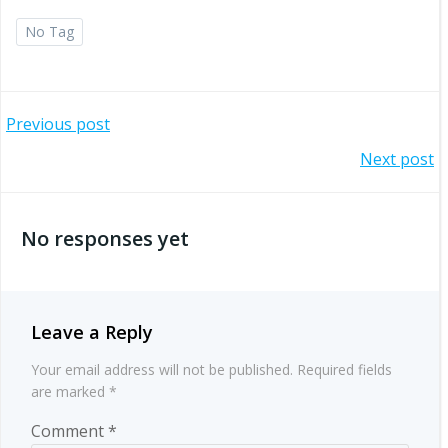
No Tag
Post
Previous post
Post
Next post
navigation
navigation
No responses yet
Leave a Reply
Your email address will not be published.
Required fields
are marked
*
Comment
*