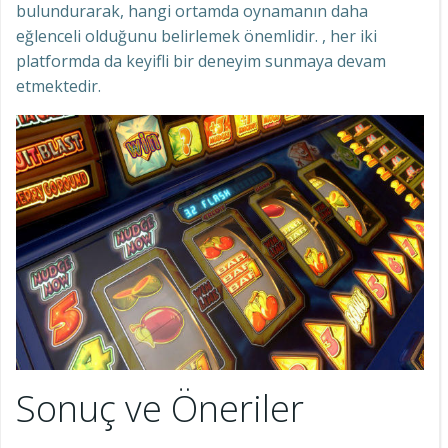
bulundurarak, hangi ortamda oynamanın daha
eğlenceli olduğunu belirlemek önemlidir. , her iki
platformda da keyifli bir deneyim sunmaya devam
etmektedir.
Sonuç ve Öneriler