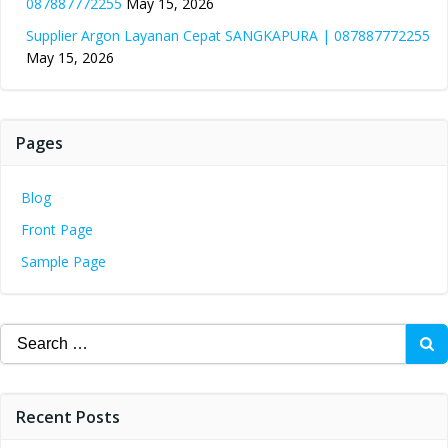
087887772255
May 15, 2026
Supplier Argon Layanan Cepat SANGKAPURA | 087887772255
May 15, 2026
Pages
Blog
Front Page
Sample Page
Search
for:
Recent Posts