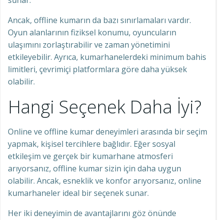
sunar.
Ancak, offline kumarın da bazı sınırlamaları vardır.
Oyun alanlarının fiziksel konumu, oyuncuların
ulaşımını zorlaştırabilir ve zaman yönetimini
etkileyebilir. Ayrıca, kumarhanelerdeki minimum bahis
limitleri, çevrimiçi platformlara göre daha yüksek
olabilir.
Hangi Seçenek Daha İyi?
Online ve offline kumar deneyimleri arasında bir seçim
yapmak, kişisel tercihlere bağlıdır. Eğer sosyal
etkileşim ve gerçek bir kumarhane atmosferi
arıyorsanız, offline kumar sizin için daha uygun
olabilir. Ancak, esneklik ve konfor arıyorsanız, online
kumarhaneler ideal bir seçenek sunar.
Her iki deneyimin de avantajlarını göz önünde