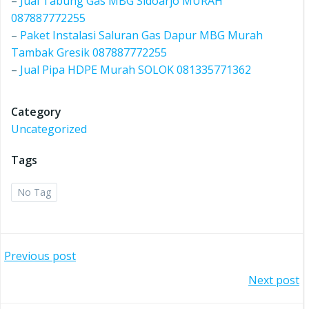
–
Jual Tabung Gas MBG Sidoarjo MURAH
087887772255
–
Paket Instalasi Saluran Gas Dapur MBG Murah
Tambak Gresik 087887772255
–
Jual Pipa HDPE Murah SOLOK 081335771362
Category
Uncategorized
Tags
No Tag
Post
Previous post
Post
Next post
navigation