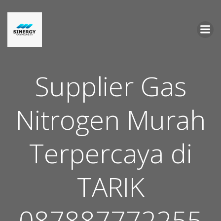
Skip
to
content
Supplier Gas
Nitrogen Murah
Terpercaya di
TARIK
087887772255