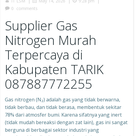
|
|
|
IT LSM
May 14, 2026
9:28 pm
0
comments
Supplier Gas
Nitrogen Murah
Terpercaya di
Kabupaten TARIK
087887772255
Gas nitrogen (N₂) adalah gas yang tidak berwarna,
tidak berbau, dan tidak berasa, membentuk sekitar
78% dari atmosfer bumi. Karena sifatnya yang inert
(tidak mudah bereaksi dengan zat lain), gas ini sangat
berguna di berbagai sektor industri yang