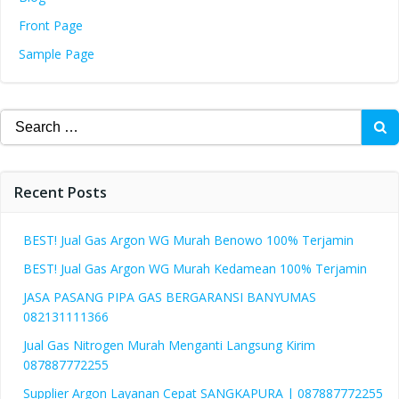
Front Page
Sample Page
Search
for:
Recent Posts
BEST! Jual Gas Argon WG Murah Benowo 100% Terjamin
BEST! Jual Gas Argon WG Murah Kedamean 100% Terjamin
JASA PASANG PIPA GAS BERGARANSI BANYUMAS
082131111366
Jual Gas Nitrogen Murah Menganti Langsung Kirim
087887772255
Supplier Argon Layanan Cepat SANGKAPURA | 087887772255