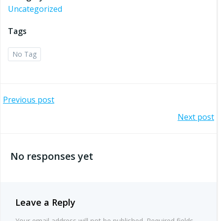
Uncategorized
Tags
No Tag
Post
Previous post
Post
Next post
navigation
navigation
No responses yet
Leave a Reply
Your email address will not be published.
Required fields