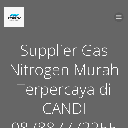
Skip
to
content
Supplier Gas
Nitrogen Murah
Terpercaya di
CANDI
087887772255