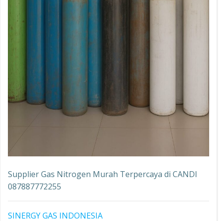
Supplier Gas Nitrogen Murah Terpercaya di CANDI
087887772255
SINERGY GAS INDONESIA