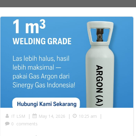
|
|
|
IT LSM
May 14, 2026
10:25 am
0
comments