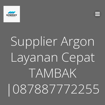
Skip
to
content
Supplier Argon
Layanan Cepat
TAMBAK
|087887772255