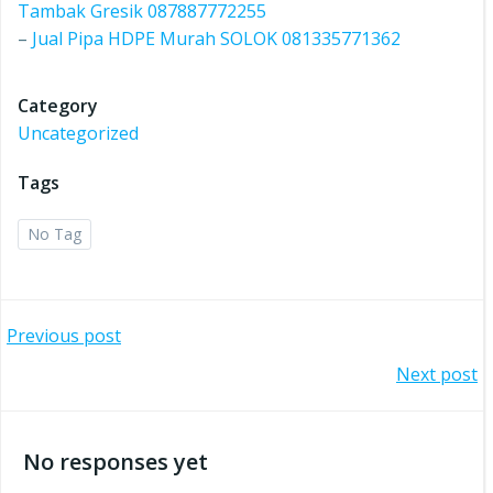
Tambak Gresik 087887772255
–
Jual Pipa HDPE Murah SOLOK 081335771362
Category
Uncategorized
Tags
No Tag
Post
Previous post
Post
Next post
navigation
navigation
No responses yet