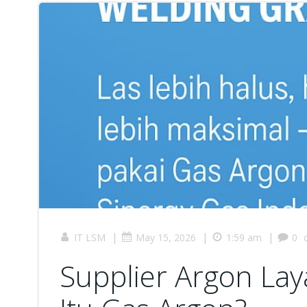
|
|
|
IT LSM
May 15, 2026
1:59 am
0
Supplier Argon La