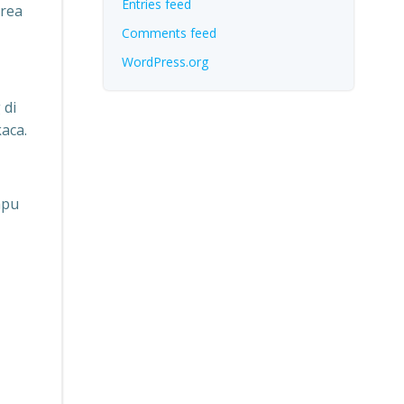
Entries feed
area
Comments feed
WordPress.org
 di
aca.
mpu