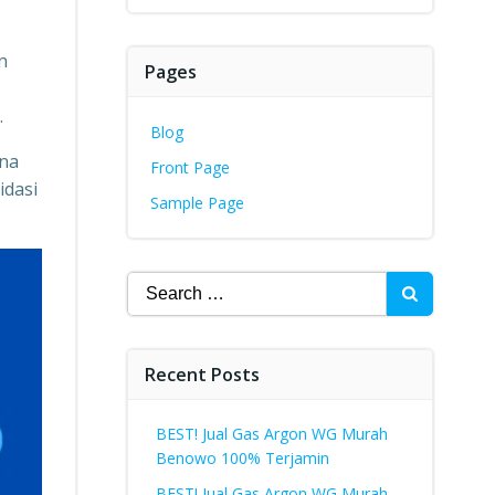
n
Pages
.
Blog
ena
Front Page
idasi
Sample Page
Search
for:
Recent Posts
BEST! Jual Gas Argon WG Murah
Benowo 100% Terjamin
BEST! Jual Gas Argon WG Murah