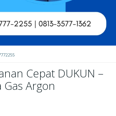
7772255
yanan Cepat DUKUN –
ia Gas Argon