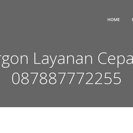
HOME
Argon Layanan Cep
087887772255