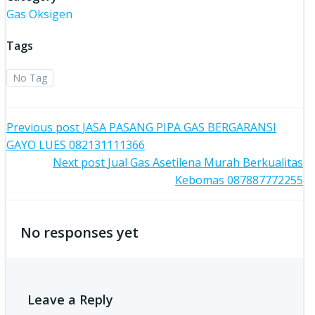
Gas Oksigen
Tags
No Tag
Post
Previous post
JASA PASANG PIPA GAS BERGARANSI
GAYO LUES 082131111366
navigation
Post
Next post
Jual Gas Asetilena Murah Berkualitas
Kebomas 087887772255
navigation
No responses yet
Leave a Reply