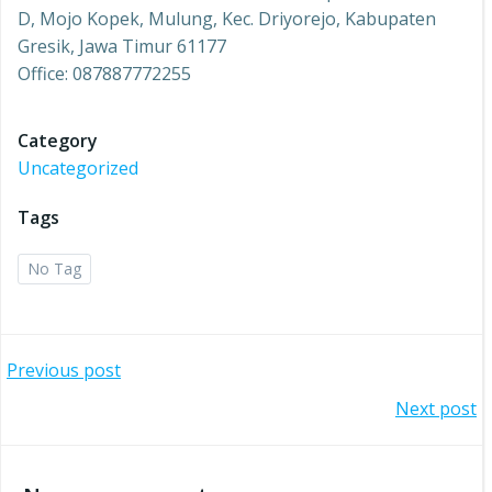
D, Mojo Kopek, Mulung, Kec. Driyorejo, Kabupaten
Gresik, Jawa Timur 61177
Office: 087887772255
Category
Uncategorized
Tags
No Tag
Post
Previous post
Post
Next post
navigation
navigation