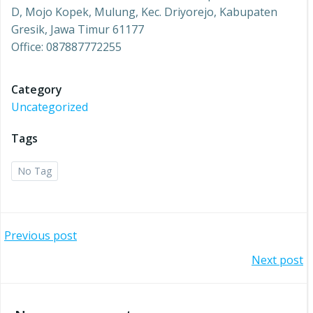
D, Mojo Kopek, Mulung, Kec. Driyorejo, Kabupaten
Gresik, Jawa Timur 61177
Office: 087887772255
Category
Uncategorized
Tags
No Tag
Post
Previous post
Post
Next post
navigation
navigation