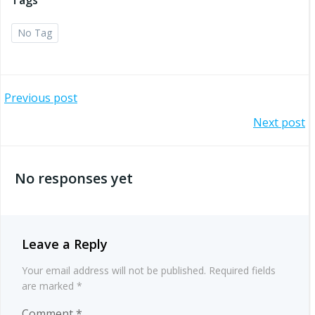
Tags
No Tag
Post
Previous post
Post
Next post
navigation
navigation
No responses yet
Leave a Reply
Your email address will not be published.
Required fields
are marked
*
Comment
*