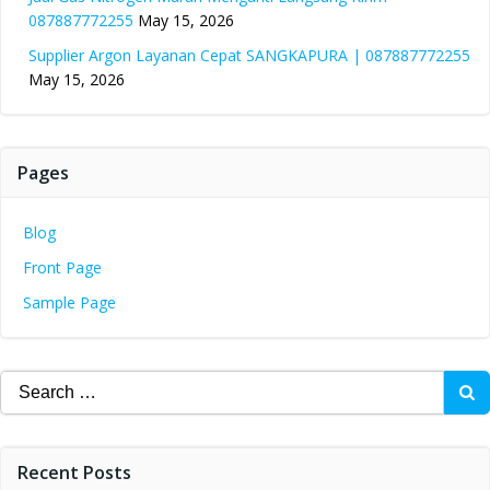
087887772255
May 15, 2026
Supplier Argon Layanan Cepat SANGKAPURA | 087887772255
May 15, 2026
Pages
Blog
Front Page
Sample Page
Search
for:
Recent Posts