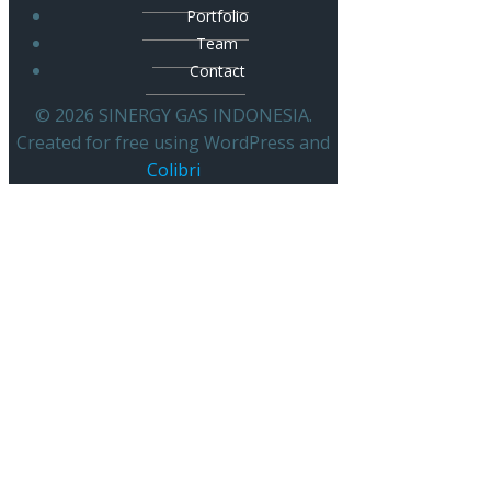
Portfolio
Team
Contact
© 2026 SINERGY GAS INDONESIA.
Created for free using WordPress and
Colibri