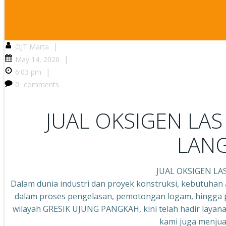
|
OJT Marta
|
May 14, 2026
|
6:03 pm
0
comments
JUAL OKSIGEN LA
LANG
JUAL OKSIGEN LA
Dalam dunia industri dan proyek konstruksi, kebutuhan 
dalam proses pengelasan, pemotongan logam, hingga pe
wilayah GRESIK UJUNG PANGKAH, kini telah hadir layanan
kami juga menjua