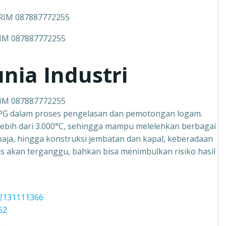
IM 087887772255
nia Industri
IM 087887772255
LPG dalam proses pengelasan dan pemotongan logam.
 lebih dari 3.000°C, sehingga mampu melelehkan berbagai
baja, hingga konstruksi jembatan dan kapal, keberadaan
as akan terganggu, bahkan bisa menimbulkan risiko hasil
2131111366
62
2