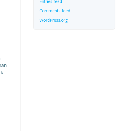
Entries feed
Comments feed
WordPress.org
n
han
ok