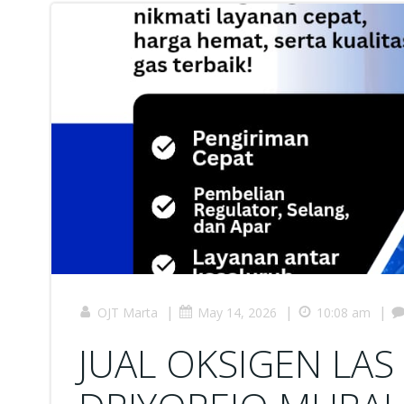
|
|
|
OJT Marta
May 14, 2026
10:08 am
JUAL OKSIGEN LAS