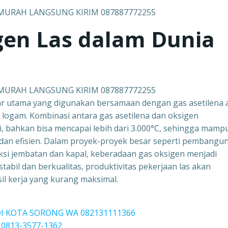
 MURAH LANGSUNG KIRIM 087887772255
gen Las dalam Dunia
 MURAH LANGSUNG KIRIM 087887772255
ar utama yang digunakan bersamaan dengan gas asetilena 
ogam. Kombinasi antara gas asetilena dan oksigen
i, bahkan bisa mencapai lebih dari 3.000°C, sehingga mamp
 dan efisien. Dalam proyek-proyek besar seperti pembangu
uksi jembatan dan kapal, keberadaan gas oksigen menjadi
abil dan berkualitas, produktivitas pekerjaan las akan
il kerja yang kurang maksimal.
DI KOTA SORONG WA 082131111366
 0813-3577-1362