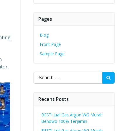
Pages
Blog
nting
Front Page
Sample Page
n
tor,
Search
for:
Recent Posts
BEST! Jual Gas Argon WG Murah
Benowo 100% Terjamin
BEST! Jual Gas Argon WG Murah