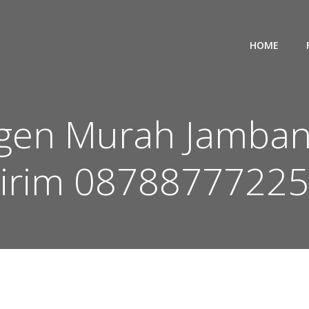
HOME
rogen Murah Jamba
irim 0878877722