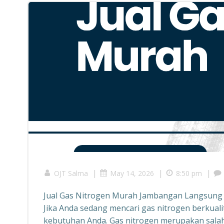
|
|
|
OJT Salma
May 14, 2026
8:50 pm
Jual Gas Nitrogen Murah Jambangan Langsung
Jika Anda sedang mencari gas nitrogen berkual
kebutuhan Anda. Gas nitrogen merupakan salah 