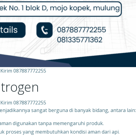
 Kirim 087887772255
itrogen
 Kirim 087887772255
menjadikannya sangat berguna di banyak bidang, antara lain:
a aman digunakan tanpa memengaruhi produk.
uk proses yang membutuhkan kondisi aman dari api.