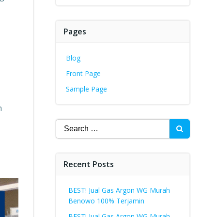
Pages
Blog
Front Page
Sample Page
n
Search
for:
Recent Posts
BEST! Jual Gas Argon WG Murah
Benowo 100% Terjamin
BEST! Jual Gas Argon WG Murah