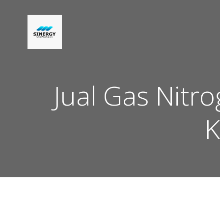
Skip
to
content
Jual Gas Nit
K