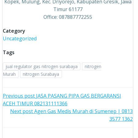
Kopek, Mulung, Kec. Driyorejo, Kabupaten Gresik, Jawa
Timur 61177
Office: 087887772255
Category
Uncategorized
Tags
jual regulator gas nitrogen surabaya
nitrogen
Murah
nitrogen Surabaya
Post
Previous post
JASA PASANG PIPA GAS BERGARANSI
ACEH TIMUR 082131111366
navigation
Post
Next post
Agen Gas Medis Murah di Sumenep | 0813
3577 1362
navigation