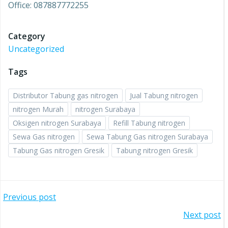
Office: 087887772255
Category
Uncategorized
Tags
Distributor Tabung gas nitrogen
Jual Tabung nitrogen
nitrogen Murah
nitrogen Surabaya
Oksigen nitrogen Surabaya
Refill Tabung nitrogen
Sewa Gas nitrogen
Sewa Tabung Gas nitrogen Surabaya
Tabung Gas nitrogen Gresik
Tabung nitrogen Gresik
Post
Previous post
Post
Next post
navigation