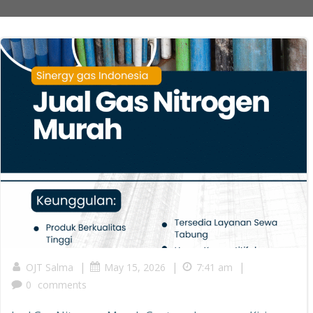
|
|
|
OJT Salma
May 15, 2026
7:41 am
0
comments