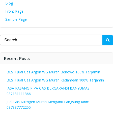
Blog
Front Page
Sample Page
Search
for:
Recent Posts
BEST! Jual Gas Argon WG Murah Benowo 100% Terjamin
BEST! Jual Gas Argon WG Murah Kedamean 100% Terjamin
JASA PASANG PIPA GAS BERGARANSI BANYUMAS
082131111366
Jual Gas Nitrogen Murah Menganti Langsung Kirim
087887772255