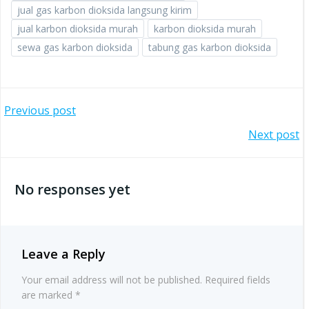
jual gas karbon dioksida langsung kirim
jual karbon dioksida murah
karbon dioksida murah
sewa gas karbon dioksida
tabung gas karbon dioksida
Post
Previous post
Post
Next post
navigation
navigation
No responses yet
Leave a Reply
Your email address will not be published.
Required fields
are marked
*