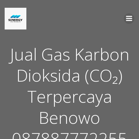
Skip
to
content
Jual Gas Karbon
Dioksida (CO₂)
Terpercaya
Benowo
087887772255