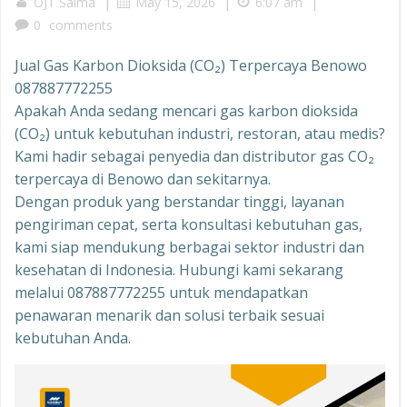
|
|
|
OJT Salma
May 15, 2026
6:07 am
0
comments
Jual Gas Karbon Dioksida (CO₂) Terpercaya Benowo
087887772255
Apakah Anda sedang mencari gas karbon dioksida
(CO₂) untuk kebutuhan industri, restoran, atau medis?
Kami hadir sebagai penyedia dan distributor gas CO₂
terpercaya di Benowo dan sekitarnya.
Dengan produk yang berstandar tinggi, layanan
pengiriman cepat, serta konsultasi kebutuhan gas,
kami siap mendukung berbagai sektor industri dan
kesehatan di Indonesia. Hubungi kami sekarang
melalui 087887772255 untuk mendapatkan
penawaran menarik dan solusi terbaik sesuai
kebutuhan Anda.