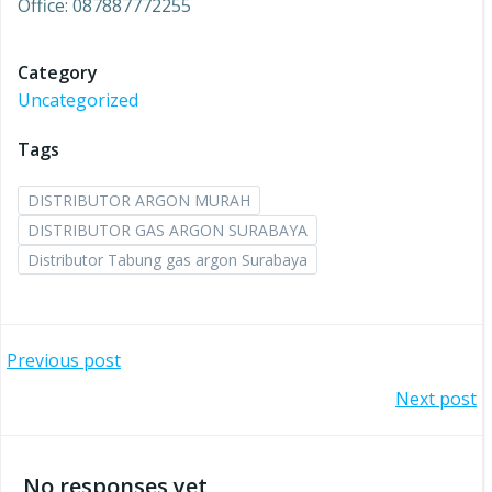
Office: 087887772255
Category
Uncategorized
Tags
DISTRIBUTOR ARGON MURAH
DISTRIBUTOR GAS ARGON SURABAYA
Distributor Tabung gas argon Surabaya
Post
Previous post
Post
Next post
navigation
navigation
No responses yet