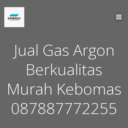
Skip
to
content
Jual Gas Argon
Berkualitas
Murah Kebomas
087887772255