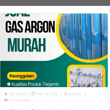
|
|
|
OJT Salma
May 14, 2026
9:40 pm
0
comments