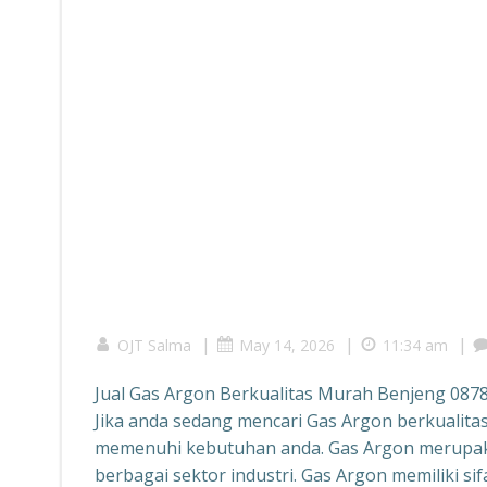
|
|
|
OJT Salma
May 14, 2026
11:34 am
Jual Gas Argon Berkualitas Murah Benjeng 08
Jika anda sedang mencari Gas Argon berkualita
memenuhi kebutuhan anda. Gas Argon merupakan 
berbagai sektor industri. Gas Argon memiliki s