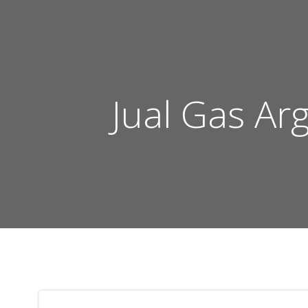
Skip
to
content
Jual Gas Ar