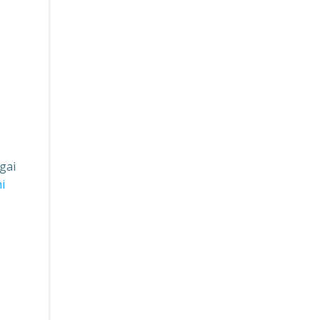
gai
i