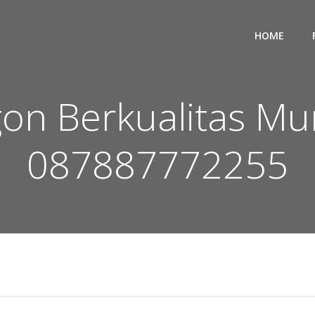
HOME
gon Berkualitas M
087887772255