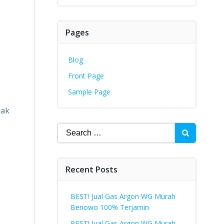
Pages
Blog
Front Page
Sample Page
dak
Search
for:
Recent Posts
BEST! Jual Gas Argon WG Murah
Benowo 100% Terjamin
BEST! Jual Gas Argon WG Murah