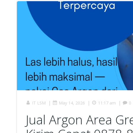
|
|
|
IT LSM
May 14, 2026
11:17 am
0
Jual Argon Area G