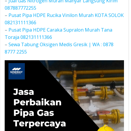
–
Jual Gas Nitrogen Murah Manyar Langsung Kirim
087887772255
–
Pusat Pipa HDPE Rucika Vinilon Murah KOTA SOLOK
082131111366
–
Pusat Pipa HDPE Caraka Supralon Murah Tana
Toraja 082131111366
–
Sewa Tabung Oksigen Medis Gresik | WA : 0878
8777 2255