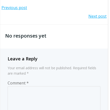
Post
Previous post
Post
Next post
navigation
navigation
No responses yet
Leave a Reply
Your email address will not be published.
Required fields
are marked
*
Comment
*