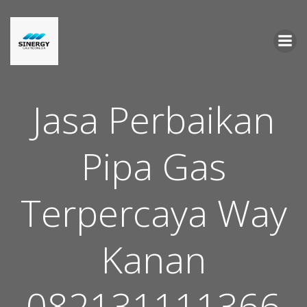
Skip
to
content
Jasa Perbaikan
Pipa Gas
Terpercaya Way
Kanan
082131111366