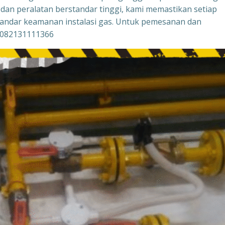
dan peralatan berstandar tinggi, kami memastikan setiap
tandar keamanan instalasi gas. Untuk pemesanan dan
 082131111366