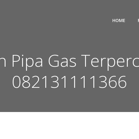
HOME
an Pipa Gas Terpe
082131111366