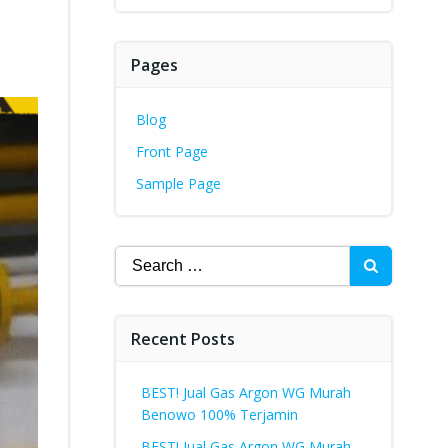
Pages
Blog
Front Page
Sample Page
Search
for:
Recent Posts
BEST! Jual Gas Argon WG Murah
Benowo 100% Terjamin
BEST! Jual Gas Argon WG Murah