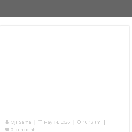
|
|
|
OJT Salma
May 14, 2026
10:43 am
0
comments