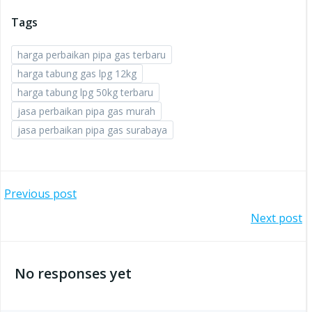
Tags
harga perbaikan pipa gas terbaru
harga tabung gas lpg 12kg
harga tabung lpg 50kg terbaru
jasa perbaikan pipa gas murah
jasa perbaikan pipa gas surabaya
Post
Previous post
Post
Next post
navigation
navigation
No responses yet