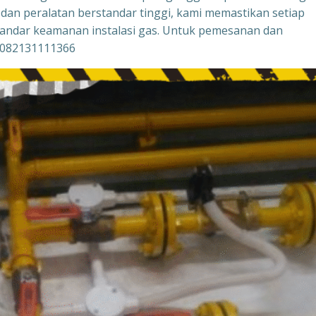
dan peralatan berstandar tinggi, kami memastikan setiap
tandar keamanan instalasi gas. Untuk pemesanan dan
 082131111366