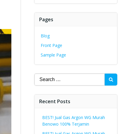
Pages
Blog
Front Page
Sample Page
Search
for:
Recent Posts
BEST! Jual Gas Argon WG Murah
Benowo 100% Terjamin
BEST! Jual Gas Argon WG Murah