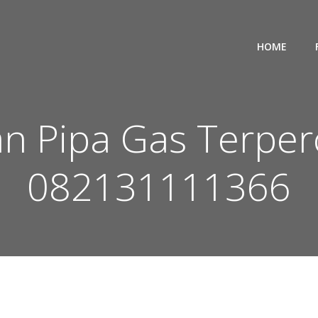
HOME
an Pipa Gas Terperc
082131111366