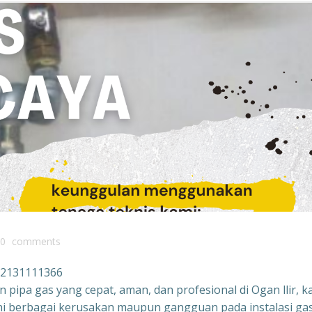
0
comments
082131111366
 pipa gas yang cepat, aman, dan profesional di Ogan llir, k
ni berbagai kerusakan maupun gangguan pada instalasi ga