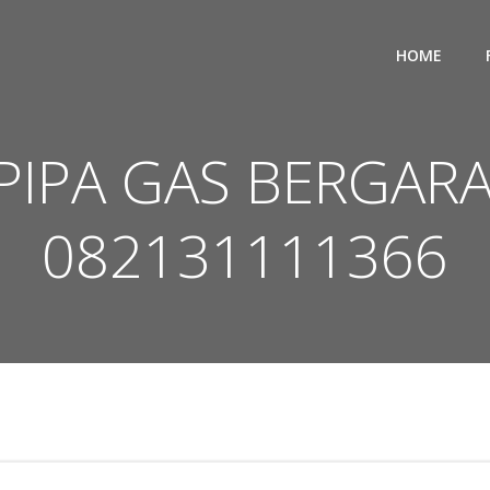
HOME
PIPA GAS BERGAR
082131111366