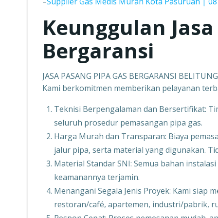
–
Supplier Gas Medis Murah Kota Pasuruan | 08
Keunggulan Jasa
Bergaransi
JASA PASANG PIPA GAS BERGARANSI BELITUNG
Kami berkomitmen memberikan pelayanan terbai
Teknisi Berpengalaman dan Bersertifikat: T
seluruh prosedur pemasangan pipa gas.
Harga Murah dan Transparan: Biaya pemasa
jalur pipa, serta material yang digunakan. T
Material Standar SNI: Semua bahan instalas
keamanannya terjamin.
Menangani Segala Jenis Proyek: Kami siap m
restoran/café, apartemen, industri/pabrik, 