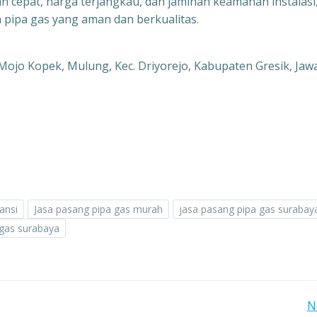
n cepat, harga terjangkau, dan jaminan keamanan instalasi
 pipa gas yang aman dan berkualitas.
Mojo Kopek, Mulung, Kec. Driyorejo, Kabupaten Gresik, Jaw
ansi
Jasa pasang pipa gas murah
jasa pasang pipa gas surabay
 gas surabaya
Post
N