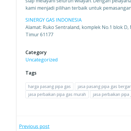
siap melayani seluruh wilayah. Dengan pelayana
kami menjadi pilihan terbaik untuk pemasangan
SINERGY GAS INDONESIA
Alamat: Ruko Sentraland, komplek No.1 blok D, 
Timur 61177
Category
Uncategorized
Tags
harga pasang pipa gas
jasa pasang pipa gas bergar
jasa perbaikan pipa gas murah
jasa perbaikan pipa
Post
Previous post