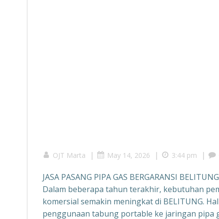
|
|
|
OJT Marta
May 14, 2026
3:44 pm
JASA PASANG PIPA GAS BERGARANSI BELITUNG
Dalam beberapa tahun terakhir, kebutuhan pe
komersial semakin meningkat di BELITUNG. Hal i
penggunaan tabung portable ke jaringan pipa g