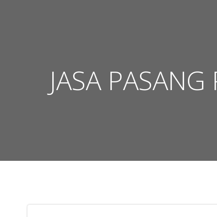
Skip
to
content
JASA PASANG 