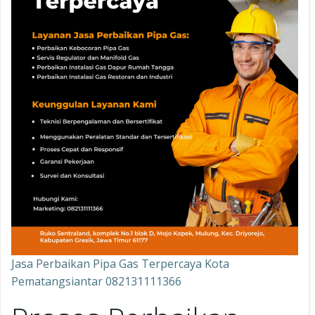
Jasa Perbaikan Pipa Gas Terpercaya Kota
Pematangsiantar 082131111366