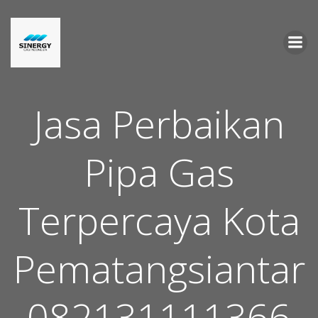
Skip
to
content
Jasa Perbaikan
Pipa Gas
Terpercaya Kota
Pematangsiantar
082131111366