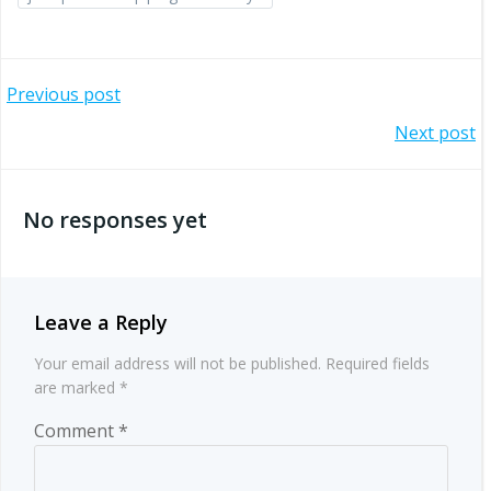
Post
Previous post
Post
Next post
navigation
navigation
No responses yet
Leave a Reply
Your email address will not be published.
Required fields
are marked
*
Comment
*