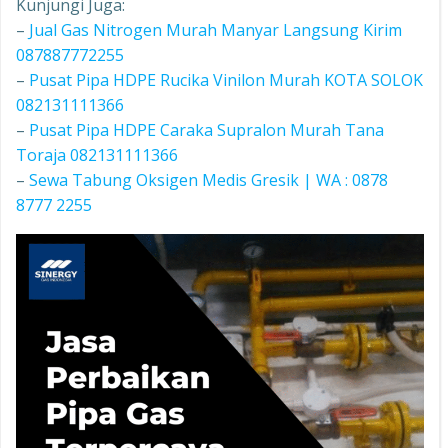
Kunjungi Juga:
–
Jual Gas Nitrogen Murah Manyar Langsung Kirim
087887772255
–
Pusat Pipa HDPE Rucika Vinilon Murah KOTA SOLOK
082131111366
–
Pusat Pipa HDPE Caraka Supralon Murah Tana
Toraja 082131111366
–
Sewa Tabung Oksigen Medis Gresik | WA : 0878
8777 2255