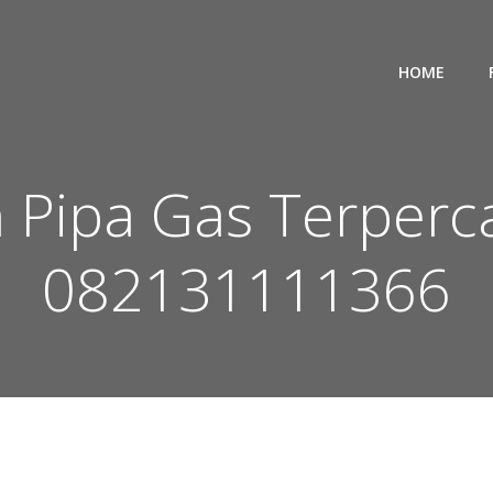
HOME
n Pipa Gas Terper
082131111366