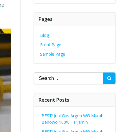
ap
Pages
Blog
Front Page
Sample Page
Search
for:
Recent Posts
BEST! Jual Gas Argon WG Murah
Benowo 100% Terjamin
BEST! Jual Gas Argon WG Murah