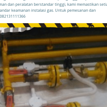
man dan peralatan berstandar tinggi, kami memastikan seti
tandar keamanan instalasi gas. Untuk pemesanan dan
 082131111366