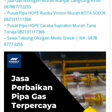
–
Jual Gas Nitrogen Murah Manyar Langsung Kirim
087887772255
–
Pusat Pipa HDPE Rucika Vinilon Murah KOTA SOLOK
082131111366
–
Pusat Pipa HDPE Caraka Supralon Murah Tana
Toraja 082131111366
–
Sewa Tabung Oksigen Medis Gresik | WA : 0878
8777 2255