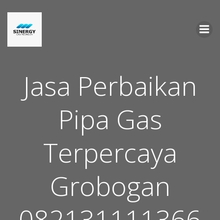
Skip
to
content
Jasa Perbaikan
Pipa Gas
Terpercaya
Grobogan
082131111366