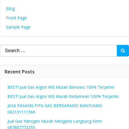
Blog
Front Page
Sample Page
Search
for:
Recent Posts
BEST! Jual Gas Argon WG Murah Benowo 100% Terjamin
BEST! Jual Gas Argon WG Murah Kedamean 100% Terjamin
JASA PASANG PIPA GAS BERGARANSI BANYUMAS
082131111366
Jual Gas Nitrogen Murah Menganti Langsung Kirim
087887772255