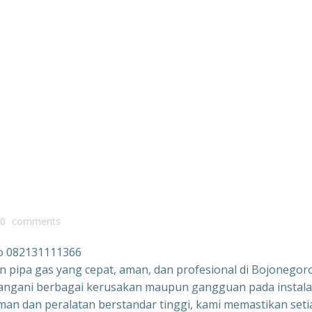
0
comments
ro 082131111366
n pipa gas yang cepat, aman, dan profesional di Bojonegor
nangani berbagai kerusakan maupun gangguan pada instala
man dan peralatan berstandar tinggi, kami memastikan seti