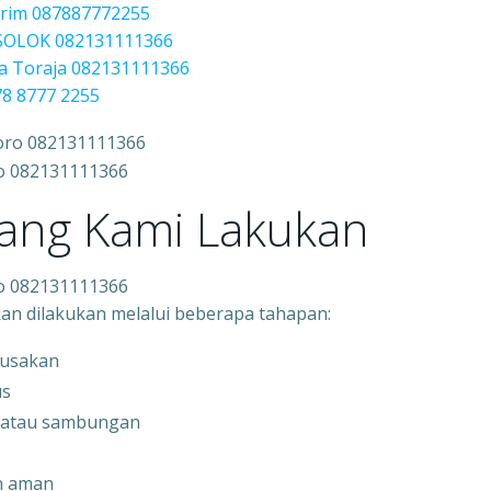
irim 087887772255
 SOLOK 082131111366
a Toraja 082131111366
78 8777 2255
ro 082131111366
yang Kami Lakukan
ro 082131111366
kan dilakukan melalui beberapa tahapan:
rusakan
us
, atau sambungan
n aman