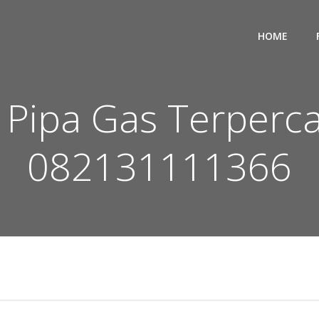
HOME
n Pipa Gas Terperc
082131111366