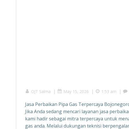
|
|
|
OJT Salma
May 15, 2026
1:53 am
Jasa Perbaikan Pipa Gas Terpercaya Bojonego
Jika Anda sedang mencari layanan jasa perbaika
kami hadir sebagai mitra terpercaya untuk me
gas anda. Melalui dukungan teknisi berpengala