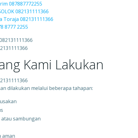
irim 087887772255
 SOLOK 082131111366
a Toraja 082131111366
78 8777 2255
082131111366
yang Kami Lakukan
082131111366
kan dilakukan melalui beberapa tahapan:
rusakan
us
r, atau sambungan
n aman