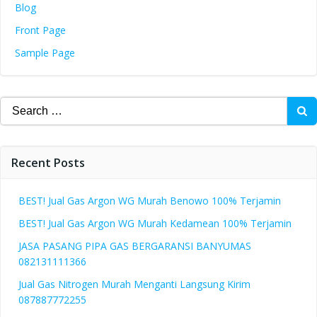
Blog
Front Page
Sample Page
Search
for:
Recent Posts
BEST! Jual Gas Argon WG Murah Benowo 100% Terjamin
BEST! Jual Gas Argon WG Murah Kedamean 100% Terjamin
JASA PASANG PIPA GAS BERGARANSI BANYUMAS
082131111366
Jual Gas Nitrogen Murah Menganti Langsung Kirim
087887772255