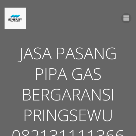
Skip
to
content
JASA PASANG
PIPA GAS
BERGARANSI
PRINGSEWU
082131111366