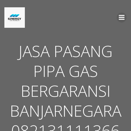
Skip
to
content
JASA PASANG
PIPA GAS
BERGARANSI
BANJARNEGARA
082131111366