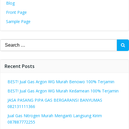
Blog
Front Page
Sample Page
Search
for:
Recent Posts
BEST! Jual Gas Argon WG Murah Benowo 100% Terjamin
BEST! Jual Gas Argon WG Murah Kedamean 100% Terjamin
JASA PASANG PIPA GAS BERGARANSI BANYUMAS
082131111366
Jual Gas Nitrogen Murah Menganti Langsung Kirim
087887772255