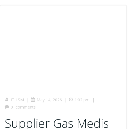
|
|
|
IT LSM
May 14, 2026
1:02 pm
0
comments
Supplier Gas Medis