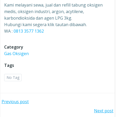
Kami melayani sewa, jual dan refill tabung oksigen
medis, oksigen industri, argon, acytilene,
karbondioksida dan agen LPG 3kg.
Hubungi kami segera klik tautan dibawah.
WA :
0813 3577 1362
Category
Gas Oksigen
Tags
No Tag
Post
Previous post
Post
Next post
navigation