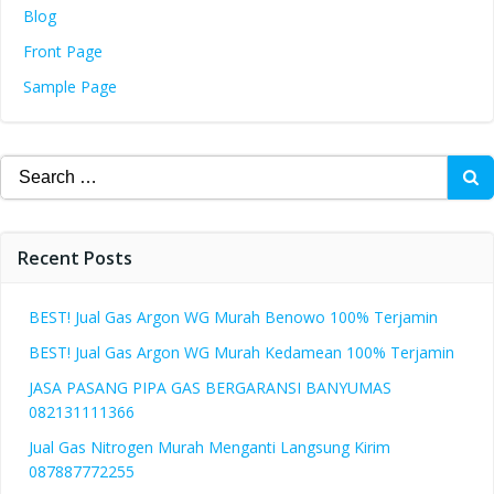
Blog
Front Page
Sample Page
Search
for:
Recent Posts
BEST! Jual Gas Argon WG Murah Benowo 100% Terjamin
BEST! Jual Gas Argon WG Murah Kedamean 100% Terjamin
JASA PASANG PIPA GAS BERGARANSI BANYUMAS
082131111366
Jual Gas Nitrogen Murah Menganti Langsung Kirim
087887772255