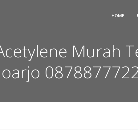
HOME
 Acetylene Murah T
doarjo 087887772