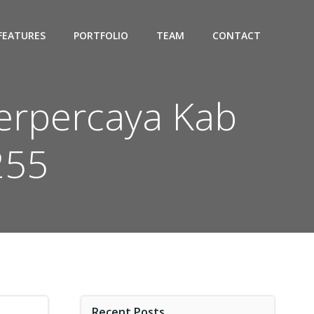
FEATURES
PORTFOLIO
TEAM
CONTACT
erpercaya Kab
255
Recent Posts