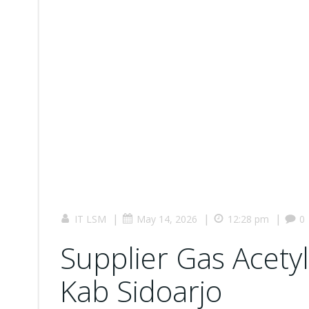
|
|
|
IT LSM
May 14, 2026
12:28 pm
0
Supplier Gas Acet
Kab Sidoarjo