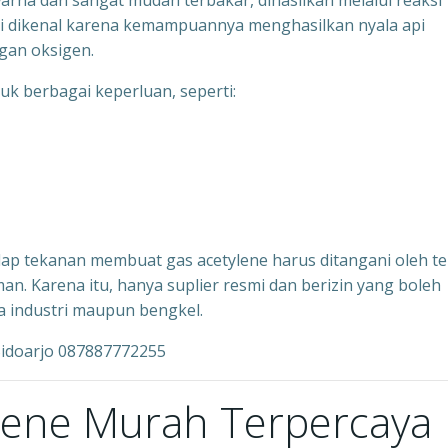
warna dan sangat mudah terbakar, dihasilkan melalui reaksi
 ini dikenal karena kemampuannya menghasilkan nyala api
gan oksigen.
uk berbagai keperluan, seperti:
adap tekanan membuat gas acetylene harus ditangani oleh t
n. Karena itu, hanya suplier resmi dan berizin yang boleh
a industri maupun bengkel.
Sidoarjo 087887772255
ylene Murah Terpercaya