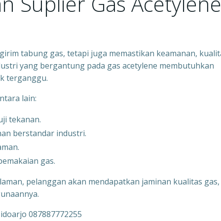
an Suplier Gas Acetylen
girim tabung gas, tetapi juga memastikan keamanan, kualit
dustri yang bergantung pada gas acetylene membutuhkan
ak terganggu.
ntara lain:
ji tekanan.
n berstandar industri.
aman.
pemakaian gas.
laman, pelanggan akan mendapatkan jaminan kualitas gas,
gunaannya.
Sidoarjo 087887772255