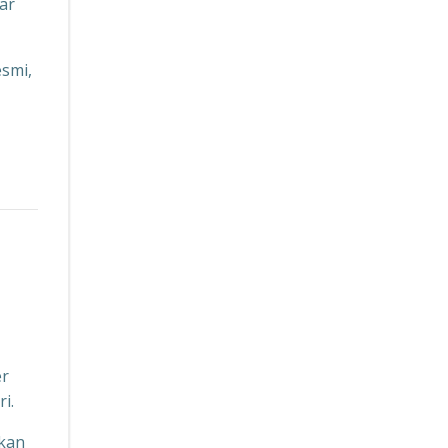
ar
esmi,
er
i.
akan