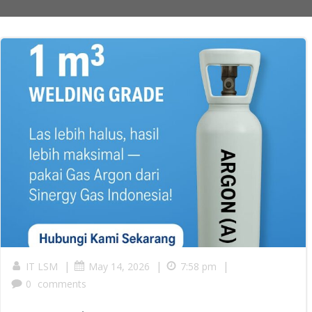
|
|
|
IT LSM
May 14, 2026
7:58 pm
0
comments