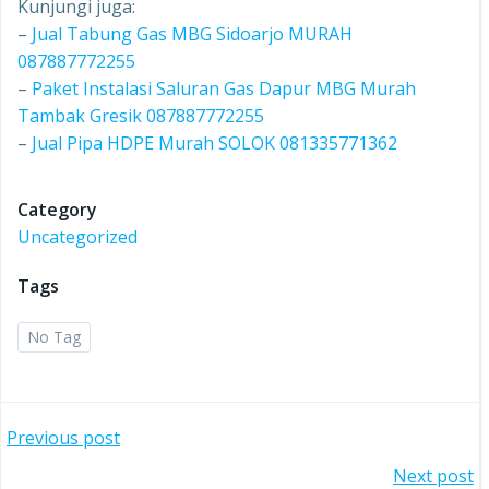
Kunjungi juga:
–
Jual Tabung Gas MBG Sidoarjo MURAH
087887772255
–
Paket Instalasi Saluran Gas Dapur MBG Murah
Tambak Gresik 087887772255
–
Jual Pipa HDPE Murah SOLOK 081335771362
Category
Uncategorized
Tags
No Tag
Post
Previous post
Post
Next post