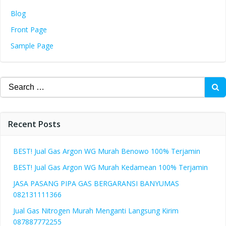
Blog
Front Page
Sample Page
Search
for:
Recent Posts
BEST! Jual Gas Argon WG Murah Benowo 100% Terjamin
BEST! Jual Gas Argon WG Murah Kedamean 100% Terjamin
JASA PASANG PIPA GAS BERGARANSI BANYUMAS
082131111366
Jual Gas Nitrogen Murah Menganti Langsung Kirim
087887772255