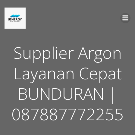
Skip
to
content
Supplier Argon
Layanan Cepat
BUNDURAN |
087887772255