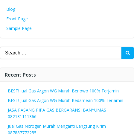
Blog
Front Page
Sample Page
Search
for:
Recent Posts
BEST! Jual Gas Argon WG Murah Benowo 100% Terjamin
BEST! Jual Gas Argon WG Murah Kedamean 100% Terjamin
JASA PASANG PIPA GAS BERGARANSI BANYUMAS
082131111366
Jual Gas Nitrogen Murah Menganti Langsung Kirim
087887772255