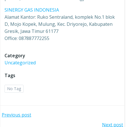
SINERGY GAS INDONESIA
Alamat Kantor: Ruko Sentraland, komplek No.1 blok
D, Mojo Kopek, Mulung, Kec. Driyorejo, Kabupaten
Gresik, Jawa Timur 61177
Office: 087887772255
Category
Uncategorized
Tags
No Tag
Post
Previous post
Next post