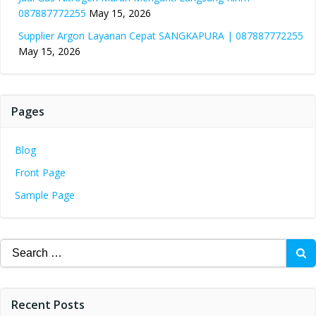
087887772255
May 15, 2026
Supplier Argon Layanan Cepat SANGKAPURA | 087887772255
May 15, 2026
Pages
Blog
Front Page
Sample Page
Search
for:
Recent Posts