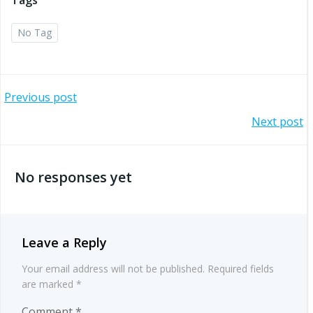
Tags
No Tag
Post
Previous post
Post
Next post
navigation
navigation
No responses yet
Leave a Reply
Your email address will not be published.
Required fields
are marked
*
Comment
*