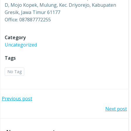
D, Mojo Kopek, Mulung, Kec. Driyorejo, Kabupaten
Gresik, Jawa Timur 61177
Office: 087887772255
Category
Uncategorized
Tags
No Tag
Post
Previous post
Post
Next post
navigation
navigation