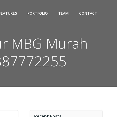
FEATURES
PORTFOLIO
TEAM
CONTACT
pur MBG Murah
7887772255
Recent Posts