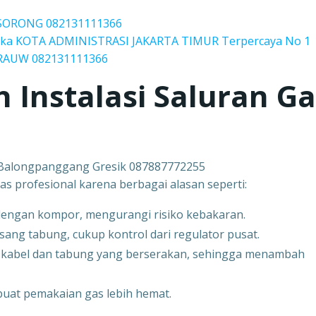
A SORONG 082131111366
Rucika KOTA ADMINISTRASI JAKARTA TIMUR Terpercaya No 1
BRAUW 082131111366
Instalasi Saluran Ga
 Balongpanggang Gresik 087887772255
as profesional karena berbagai alasan seperti:
 dengan kompor, mengurangi risiko kebakaran.
asang tabung, cukup kontrol dari regulator pusat.
anpa kabel dan tabung yang berserakan, sehingga menambah
mbuat pemakaian gas lebih hemat.