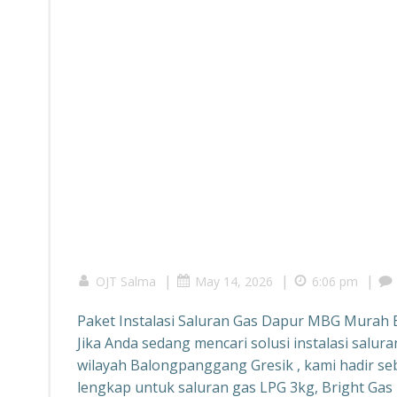
|
|
|
OJT Salma
May 14, 2026
6:06 pm
Paket Instalasi Saluran Gas Dapur MBG Murah
Jika Anda sedang mencari solusi instalasi salu
wilayah Balongpanggang Gresik , kami hadir seb
lengkap untuk saluran gas LPG 3kg, Bright Gas