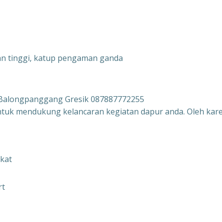
nan tinggi, katup pengaman ganda
 Balongpanggang Gresik 087887772255
ntuk mendukung kelancaran kegiatan dapur anda. Oleh kar
ikat
rt