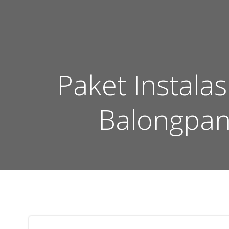
Skip
to
content
Paket Instal
Balongpan