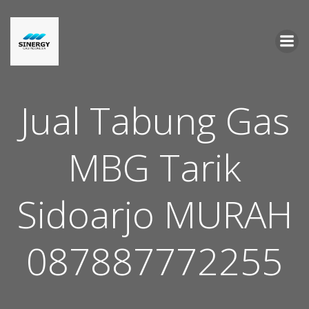
Skip
to
content
Jual Tabung Gas
MBG Tarik
Sidoarjo MURAH
087887772255