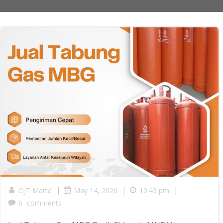
|
|
|
OJT Marta
May 14, 2026
10:43 pm
0
comments