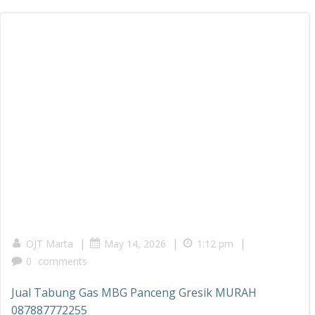
|
|
|
OJT Marta
May 14, 2026
1:12 pm
0
comments
Jual Tabung Gas MBG Panceng Gresik MURAH
087887772255