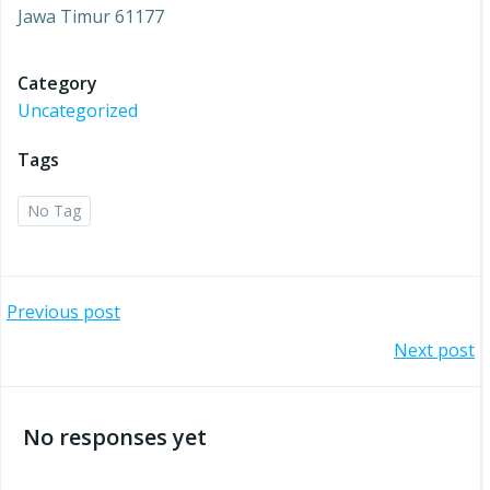
Jawa Timur 61177
Category
Uncategorized
Tags
No Tag
Post
Previous post
Post
Next post
navigation
navigation
No responses yet