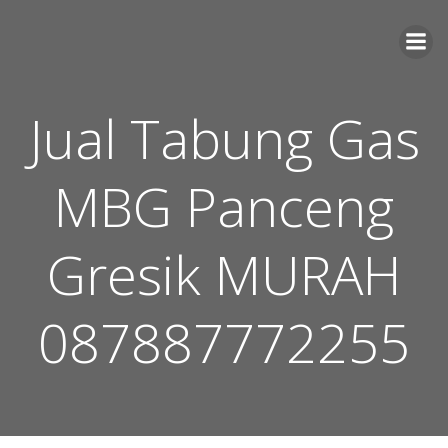
Skip
to
content
Jual Tabung Gas
MBG Panceng
Gresik MURAH
087887772255