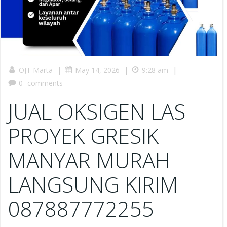
|
|
|
OJT Marta
May 14, 2026
9:28 am
0
comments
JUAL OKSIGEN LAS
PROYEK GRESIK
MANYAR MURAH
LANGSUNG KIRIM
087887772255