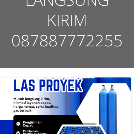
KIRIM
087887772255