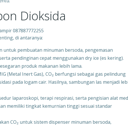
entu.
on Dioksida
mampir 087887772255
nting, di antaranya:
an untuk pembuatan minuman bersoda, pengemasan
erta pendinginan cepat menggunakan dry ice (es kering).
kesegaran produk makanan lebih lama.
MIG (Metal Inert Gas), CO₂ berfungsi sebagai gas pelindung
sidasi pada logam cair. Hasilnya, sambungan las menjadi leb
ur laparoskopi, terapi respirasi, serta pengisian alat med
, dan memiliki tingkat kemurnian tinggi sesuai standar
akan CO₂ untuk sistem dispenser minuman bersoda,