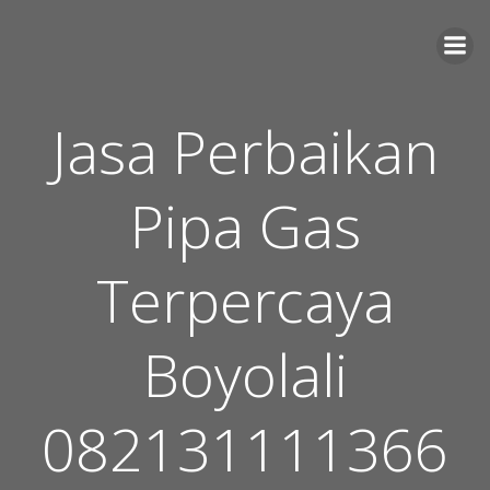
Skip
to
content
Jasa Perbaikan
Pipa Gas
Terpercaya
Boyolali
082131111366