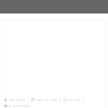
|
|
|
OJT Salma
May 14, 2026
9:12 am
0
comments