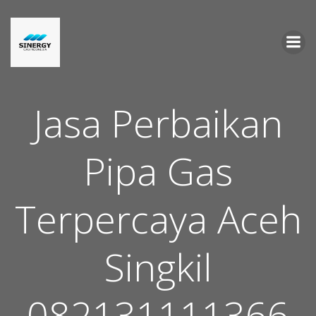
Skip
to
content
Jasa Perbaikan
Pipa Gas
Terpercaya Aceh
Singkil
082131111366