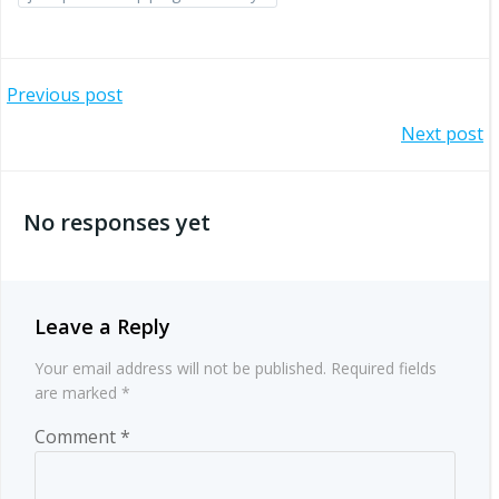
Post
Previous post
Post
Next post
navigation
navigation
No responses yet
Leave a Reply
Your email address will not be published.
Required fields
are marked
*
Comment
*