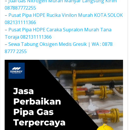
–
Jual Gas Nitrogen Murah Manyar Langsung Kirim
087887772255
–
Pusat Pipa HDPE Rucika Vinilon Murah KOTA SOLOK
082131111366
–
Pusat Pipa HDPE Caraka Supralon Murah Tana
Toraja 082131111366
–
Sewa Tabung Oksigen Medis Gresik | WA : 0878
8777 2255