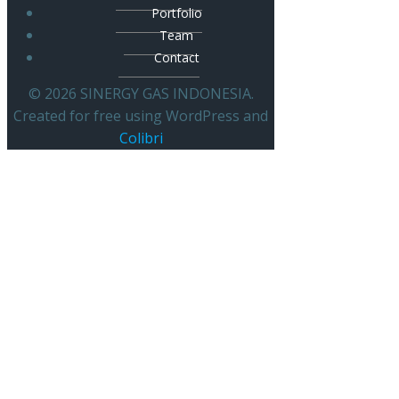
Portfolio
Team
Contact
© 2026 SINERGY GAS INDONESIA.
Created for free using WordPress and
Colibri