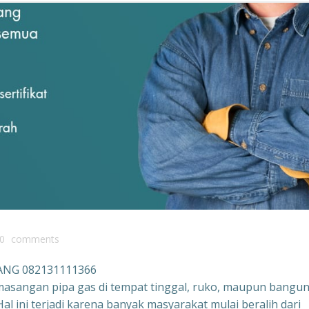
0
comments
ANG 082131111366
masangan pipa gas di tempat tinggal, ruko, maupun bangu
l ini terjadi karena banyak masyarakat mulai beralih dari