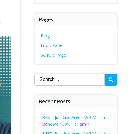
Pages
,
Blog
Front Page
Sample Page
Search
for:
Recent Posts
BEST! Jual Gas Argon WG Murah
Benowo 100% Terjamin
BEST! Jual Gas Argon WG Murah