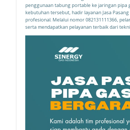
penggunaan tabung portable ke jaringan pipa g
kebutuhan tersebut, hadir layanan Jasa Pasan
profesional. Melalui nomor 082131111366, pela
serta mendapatkan pelayanan terbaik dari tekn