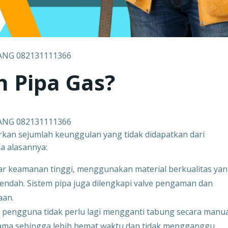
ANG 082131111366
 Pipa Gas?
ANG 082131111366
rkan sejumlah keunggulan yang tidak didapatkan dari
a alasannya:
ar keamanan tinggi, menggunakan material berkualitas ya
rendah. Sistem pipa juga dilengkapi valve pengaman dan
aan.
 pengguna tidak perlu lagi mengganti tabung secara manua
utama sehingga lebih hemat waktu dan tidak mengganggu