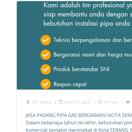
|
|
|
OJT Marta
May 14, 2026
4:07 pm
JASA PASANG PIPA GAS BERGARANSI KOTA SER
Dalam beberapa tahun terakhir, kebutuhan pe
komersial semakin meningkat di Kota SERANG. Ha