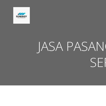
Skip
to
content
JASA PASAN
SE