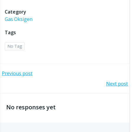
Category
Gas Oksigen
Tags
No Tag
Post
Previous post
Post
Next post
navigation
navigation
No responses yet