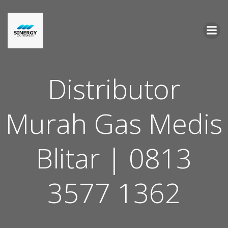
Skip
to
content
Distributor
Murah Gas Medis
Blitar | 0813
3577 1362