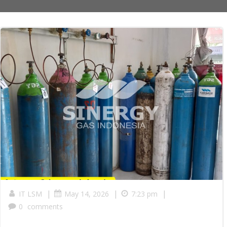
|
|
|
IT LSM
May 14, 2026
7:23 pm
0
comments